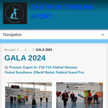
Panneau de gestion des cookies
SAUTRON TWIRLING
SPORT
Accueil
GALA 2024
GALA 2024
Poussin
Espoir 6+
F10
F14
Fédéral Honneur
Féréral Excellence
Effectif Réduit
Fédéral Grand Prix