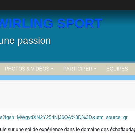
WIRLING SPORT
 une passion
PHOTOS & VIDÉOS
PARTICIPER
EQUIPES
faudages?igsh=MWgydXN2Y254NjJ6OA%3D%3D&utm_source=qr
uie sur une solide expérience dans le domaine des échaffauda