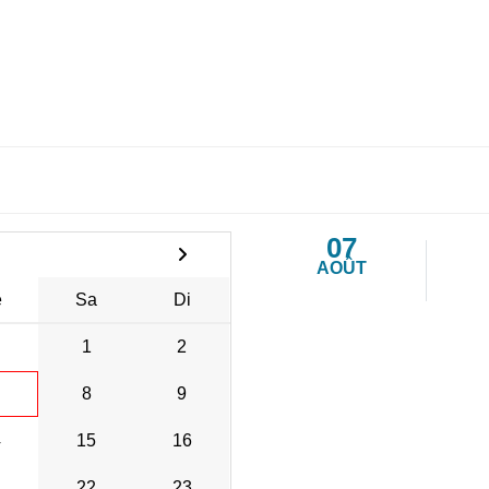
07
AOÛT
e
Sa
Di
1
2
8
9
4
15
16
1
22
23