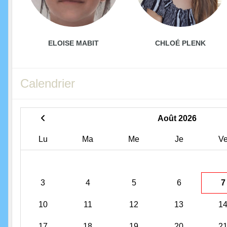
ELOISE MABIT
CHLOÉ PLENK
Calendrier
Août 2026
Lu
Ma
Me
Je
V
3
4
5
6
7
10
11
12
13
1
17
18
19
20
2