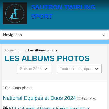
Panneau de gestion des cookies
SAUTRON TWIRLING
SPORT
Accueil
Les albums photos
LES ALBUMS PHOTOS
10 albums photo
National Equipes et Duos 2024
114 photos
F10
F14
Fédéral Honneur
Féréral Excellence