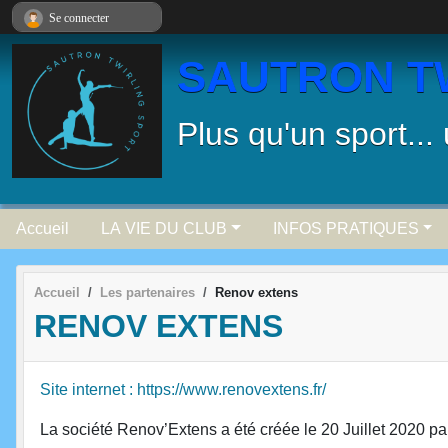
Panneau de gestion des cookies
Se connecter
SAUTRON T
Plus qu'un sport...
Accueil
LA VIE DU CLUB
INFOS PRATIQUES
Accueil
Les partenaires
Renov extens
RENOV EXTENS
Site internet : https://www.renovextens.fr/
La société Renov’Extens a été créée le 20 Juillet 2020 pa