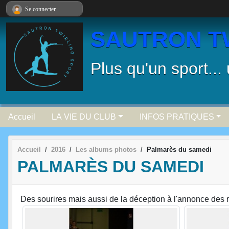
Panneau de gestion des cookies
Se connecter
SAUTRON T
Plus qu'un sport...
Accueil
LA VIE DU CLUB
INFOS PRATIQUES
Accueil
2016
Les albums photos
Palmarès du samedi
PALMARÈS DU SAMEDI
Des sourires mais aussi de la déception à l'annonce des r