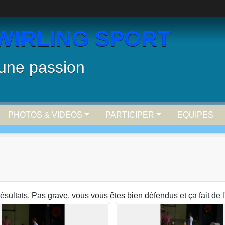
WIRLING SPORT
 une passion
PHOTOS & VIDÉOS
PARTICIPER
EQUIPES
ésultats. Pas grave, vous vous êtes bien défendus et ça fait de