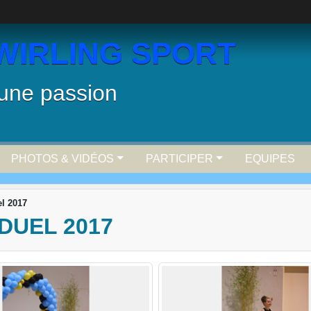
WIRLING SPORT
 une passion
PHOTOS & VIDÉOS
PARTICIPER
EQUIPES
el 2017
DUEL 2017