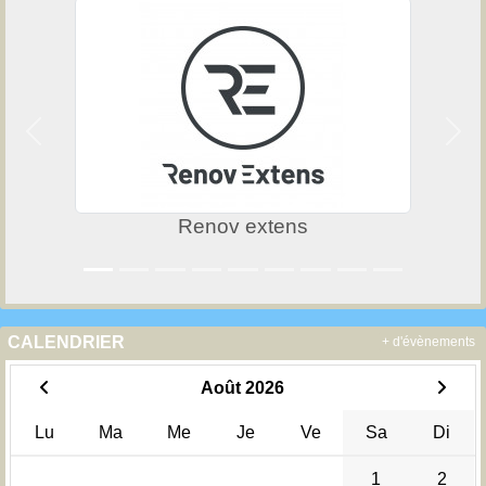
Précedent
Suiv
Renov extens
CALENDRIER
+ d'évènements
Août 2026
Lu
Ma
Me
Je
Ve
Sa
Di
1
2