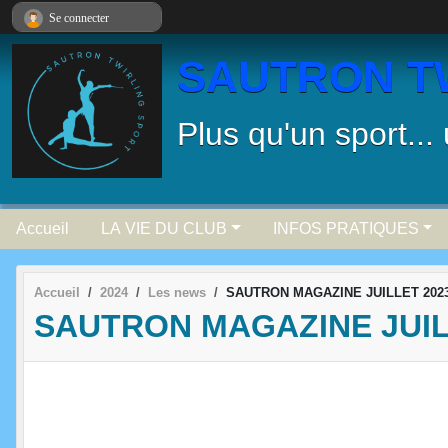
Panneau de gestion des cookies
Se connecter
SAUTRON T
Plus qu'un sport...
Accueil
LA VIE DU CLUB
INFOS PRATIQUES
Accueil
2024
Les news
SAUTRON MAGAZINE JUILLET 202
SAUTRON MAGAZINE JUIL