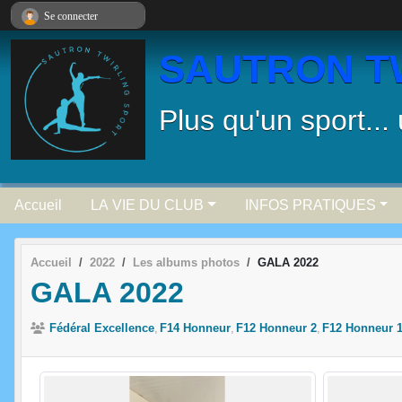
Panneau de gestion des cookies
Se connecter
SAUTRON T
Plus qu'un sport...
Accueil
LA VIE DU CLUB
INFOS PRATIQUES
Accueil
2022
Les albums photos
GALA 2022
GALA 2022
Fédéral Excellence
F14 Honneur
F12 Honneur 2
F12 Honneur 