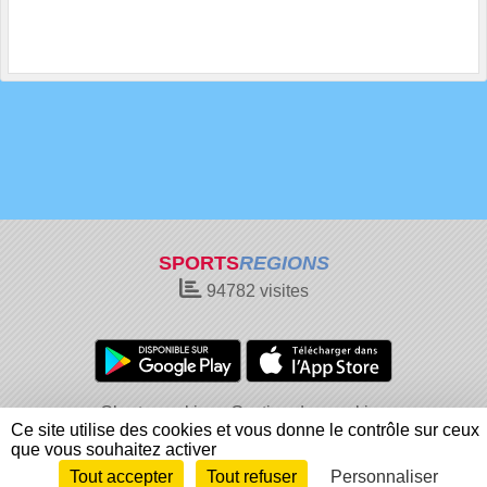
SPORTS
REGIONS
94782
visites
Charte cookies
Gestion des cookies
Ce site utilise des cookies et vous donne le contrôle sur ceux
Informations légales
Signaler un contenu inapproprié
que vous souhaitez activer
Tout accepter
Tout refuser
Personnaliser
Envie de participer ?
Connexion