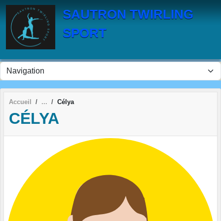
Panneau de gestion des cookies
SAUTRON TWIRLING
SPORT
Accueil
Célya
CÉLYA