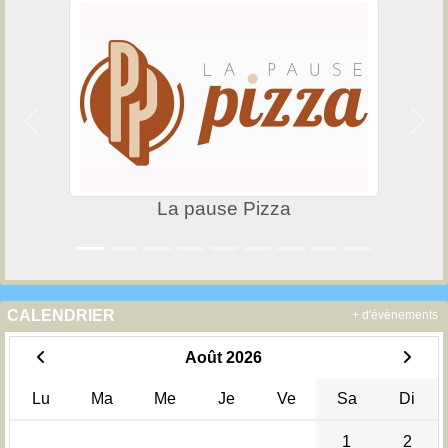
Précedent
Suiv
La pause Pizza
CALENDRIER
+ d'évènements
Août 2026
Lu
Ma
Me
Je
Ve
Sa
Di
1
2