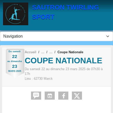
Panneau de gestion des cookies
SAUTRON TWIRLING
SPORT
Du
samedi
Accueil
Coupe Nationale
22
COUPE NATIONALE
au
dimanche
23
Du
samedi
22
au
dimanche
23
mars
2025
de 07h30 à
MARS
2025
17h
Lieu :
62730
Marck