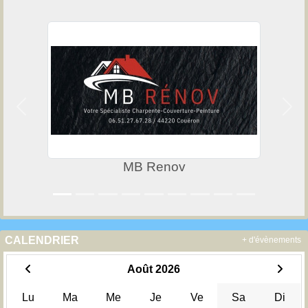
Précedent
Suiv
MB Renov
CALENDRIER
+ d'évènements
Août 2026
Lu
Ma
Me
Je
Ve
Sa
Di