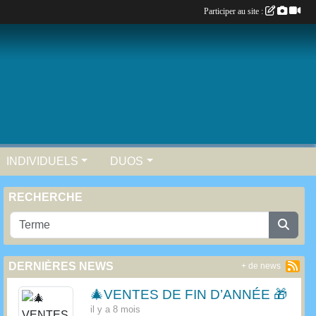
Participer au site :
INDIVIDUELS
DUOS
RECHERCHE
DERNIÈRES NEWS
+ de news
🎄VENTES DE FIN D’ANNÉE 🎁
il y a 8 mois