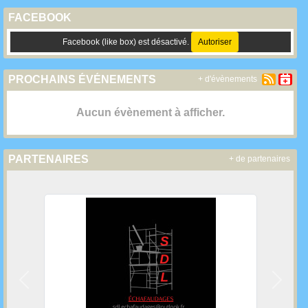
FACEBOOK
Facebook (like box) est désactivé.
Autoriser
PROCHAINS ÉVÉNEMENTS
+ d'évènements
Aucun évènement à afficher.
PARTENAIRES
+ de partenaires
Précedent
Suivan