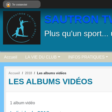
Panneau de gestion des cookies
Se connecter
SAUTRON T
Plus qu'un sport...
Accueil
LA VIE DU CLUB
INFOS PRATIQUES
Accueil
2018
Les albums vidéos
LES ALBUMS VIDÉOS
1 album vidéo