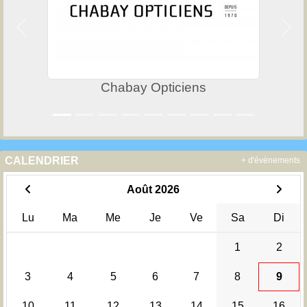
Précedent
Suiv
Chabay Opticiens
CALENDRIER
+ d'évènements
Août 2026
Lu
Ma
Me
Je
Ve
Sa
Di
1
2
3
4
5
6
7
8
9
10
11
12
13
14
15
16