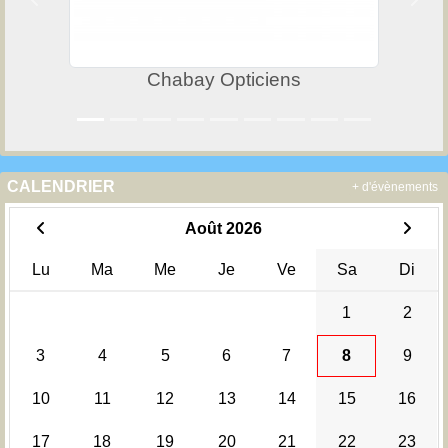
Précedent
Suiv
Chabay Opticiens
CALENDRIER
+ d'évènements
Août 2026
Lu
Ma
Me
Je
Ve
Sa
Di
1
2
3
4
5
6
7
8
9
10
11
12
13
14
15
16
17
18
19
20
21
22
23